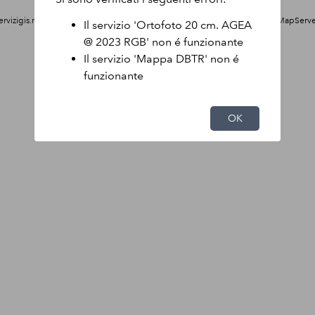
rvizigis.regione.emilia-romagna.it/arcgis/rest/services/cache/dbtr_es32/MapServer?f
Il servizio 'Ortofoto 20 cm. AGEA
romagna.it/arcgis/rest/services/cache/dbtr_es32/MapServer])
@ 2023 RGB' non é funzionante
Il servizio 'Mappa DBTR' non é
funzionante
OK