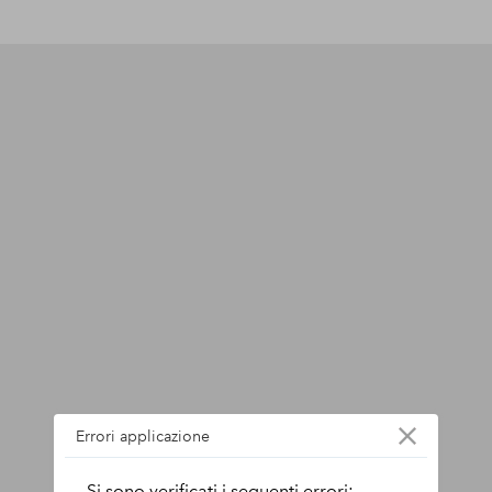
Errori applicazione
Si sono verificati i seguenti errori: